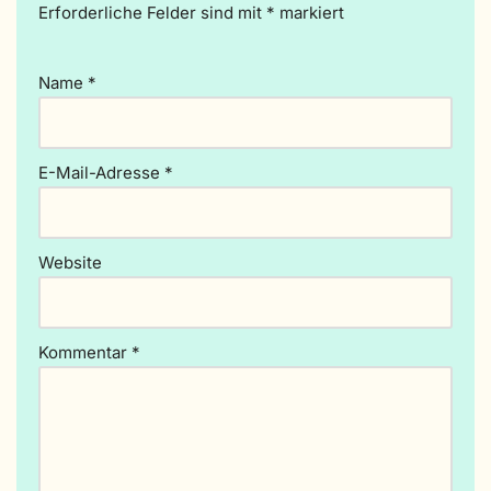
Erforderliche Felder sind mit
lt
*
markiert
e
r
Name
*
n
a
ti
v
E-Mail-Adresse
*
e
:
Website
Kommentar
*