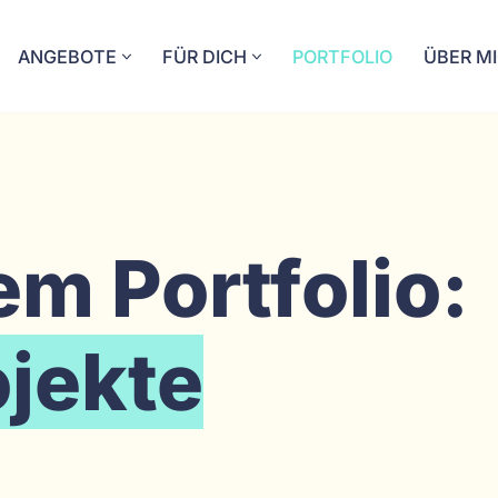
ANGEBOTE
FÜR DICH
PORTFOLIO
ÜBER M
m Portfolio:
jekte