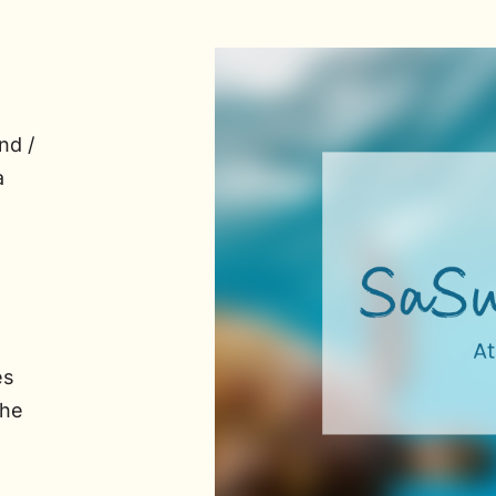
nd /
a
es
che