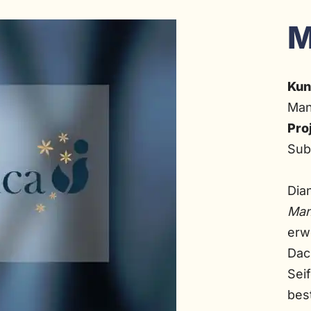
M
Kun
Man
Pro
Sub
Dia
Man
erw
Dac
Sei
bes