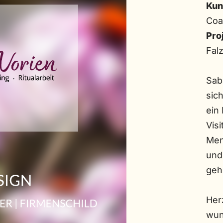
Kun
Coa
Pro
Falz
Sab
sich
ein
Visi
Men
und
geh
Her
wun