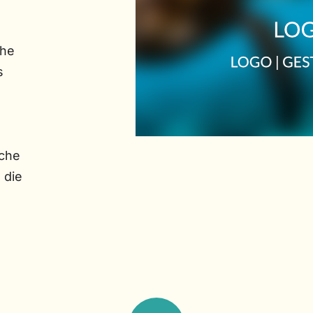
che
s
che
 die