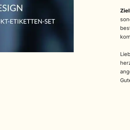
Ziel
son
bes
kom
Lie
her
ang
Gute