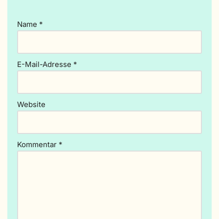
e
r
Name
*
n
a
ti
v
E-Mail-Adresse
*
e
:
Website
Kommentar
*