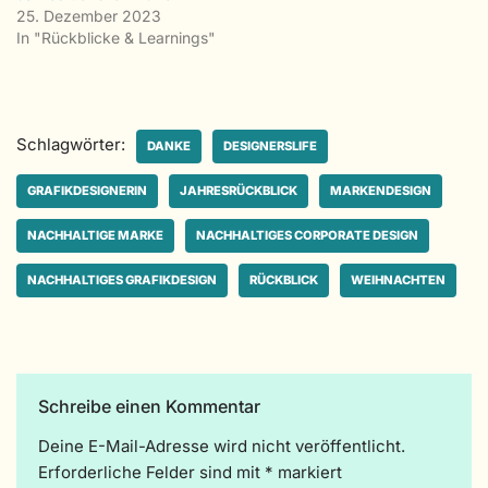
25. Dezember 2023
In "Rückblicke & Learnings"
Schlagwörter:
DANKE
DESIGNERSLIFE
GRAFIKDESIGNERIN
JAHRESRÜCKBLICK
MARKENDESIGN
NACHHALTIGE MARKE
NACHHALTIGES CORPORATE DESIGN
NACHHALTIGES GRAFIKDESIGN
RÜCKBLICK
WEIHNACHTEN
Schreibe einen Kommentar
Deine E-Mail-Adresse wird nicht veröffentlicht.
A
Erforderliche Felder sind mit
lt
*
markiert