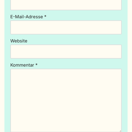
a
ti
v
E-Mail-Adresse
*
e
:
Website
Kommentar
*