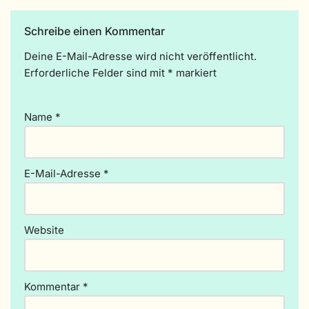
Schreibe einen Kommentar
Deine E-Mail-Adresse wird nicht veröffentlicht.
A
Erforderliche Felder sind mit
lt
*
markiert
e
r
Name
*
n
a
ti
v
E-Mail-Adresse
*
e
:
Website
Kommentar
*