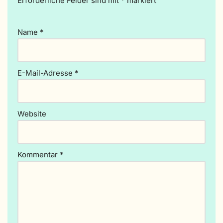
Erforderliche Felder sind mit
lt
*
markiert
e
r
Name
*
n
a
ti
v
E-Mail-Adresse
*
e
:
Website
Kommentar
*