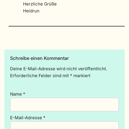
Herzliche Grüße
Heidrun
Schreibe einen Kommentar
Deine E-Mail-Adresse wird nicht veröffentlicht.
A
Erforderliche Felder sind mit
lt
*
markiert
e
r
Name
*
n
a
ti
v
E-Mail-Adresse
*
e