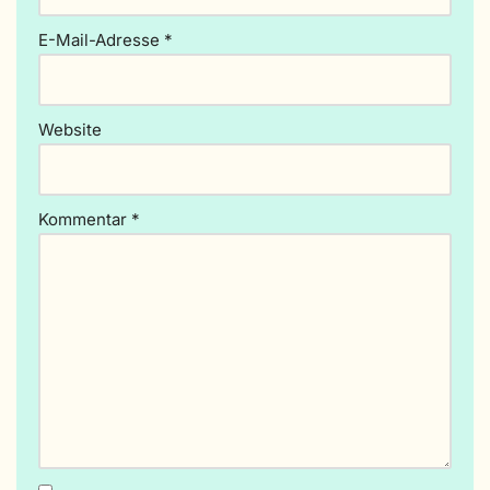
ti
v
E-Mail-Adresse
*
e
:
Website
Kommentar
*