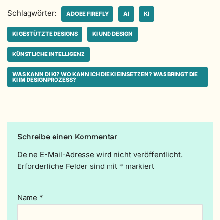
Schlagwörter:
ADOBE FIREFLY
AI
KI
KI GESTÜTZTE DESIGNS
KI UND DESIGN
KÜNSTLICHE INTELLIGENZ
WAS KANN DI KI? WO KANN ICH DIE KI EINSETZEN? WAS BRINGT DIE
KI IM DESIGNPROZESS?
Schreibe einen Kommentar
Deine E-Mail-Adresse wird nicht veröffentlicht.
A
Erforderliche Felder sind mit
lt
*
markiert
e
r
Name
*
n
a