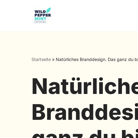
Zum
Inhalt
springen
Startseite
»
Natürliches Branddesign. Das ganz du bis
Natürlich
Branddesi
ganz du bi