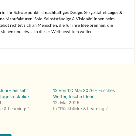
erin. Ihr Schwerpunkt ist
nachhaltiges Design
. Sie gestaltet
Logos &
eine Manufakturen, Solo-Selbstständige & Visionär*innen beim
bot richtet sich an Menschen, die für ihre Idee brennen, die
erstehen und etwas in dieser Welt bewirken wollen.
Juni – ein sehr
12 von 12: Mai 2026 – Frisches
 Tagesrückblick
Wetter, frische Ideen
6
12. Mai 2026
ke & Learnings"
In "Rückblicke & Learnings"