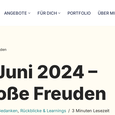
ANGEBOTE
FÜR DICH
PORTFOLIO
ÜBER M
uden
Juni 2024 –
roße Freuden
 Gedanken
,
Rückblicke & Learnings
3 Minuten Lesezeit