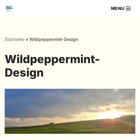
MENU
Zum
Inhalt
springen
Startseite
»
Wildpeppermint-Design
Wildpeppermint-
Design