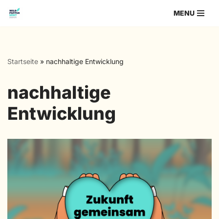
MENU
Zum
Inhalt
springen
Startseite
»
nachhaltige Entwicklung
nachhaltige
Entwicklung