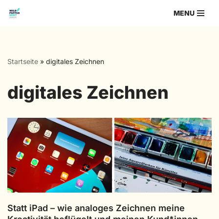
MENU
Zum
Inhalt
springen
Startseite
»
digitales Zeichnen
digitales Zeichnen
Statt iPad – wie analoges Zeichnen meine